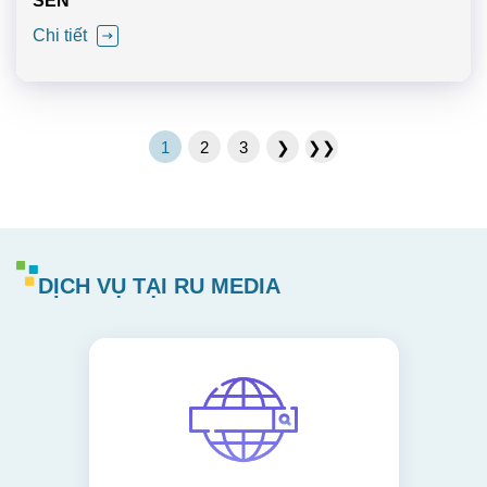
SEN
Chi tiết
1
2
3
❯
❯❯
DỊCH VỤ TẠI RU MEDIA