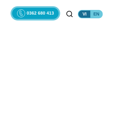
0362 680 413
VI
EN