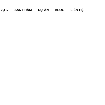
 VỤ
SẢN PHẨM
DỰ ÁN
BLOG
LIÊN HỆ