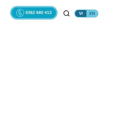
0362 680 413
VI
EN