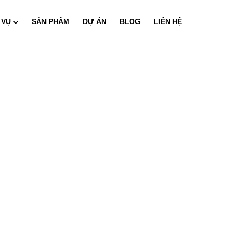
 VỤ
SẢN PHẨM
DỰ ÁN
BLOG
LIÊN HỆ